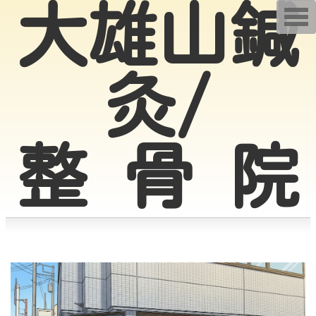
大雄山鍼
T
o
g
g
l
e
灸/
n
a
v
i
g
a
t
整 骨 院
i
o
n