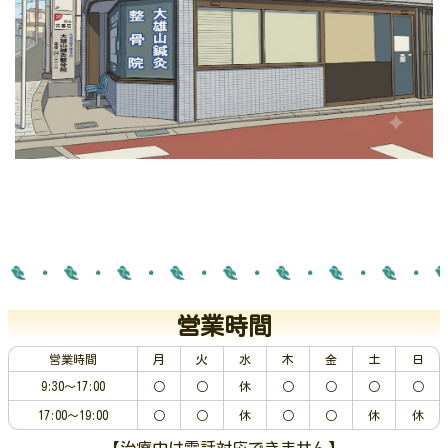
営業時間
営業時間
月
火
水
木
金
土
日
9:30～17:00
○
○
休
○
○
○
○
17:00～19:00
○
○
休
○
○
休
休